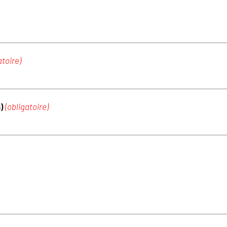
atoire)
m)
(obligatoire)