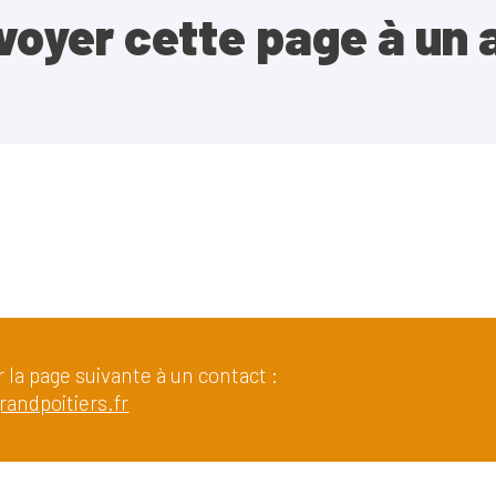
voyer cette page à un 
 la page suivante à un contact :
randpoitiers.fr