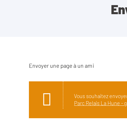
En
Envoyer une page à un ami
Vous souhaitez envoyer
Parc Relais La Hune - g