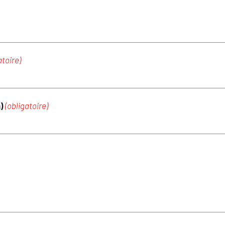
atoire)
m)
(obligatoire)