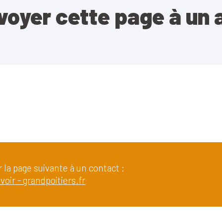
voyer cette page à un 
 la page suivante à un contact :
oir - grandpoitiers.fr