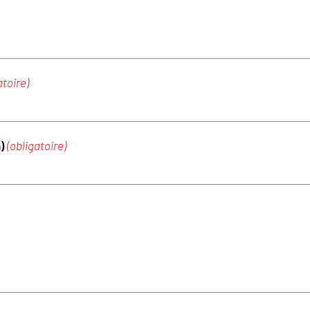
atoire)
m)
(obligatoire)