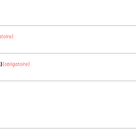
atoire)
m)
(obligatoire)