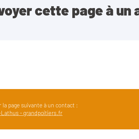
voyer cette page à un 
 la page suivante à un contact :
Lathus - grandpoitiers.fr