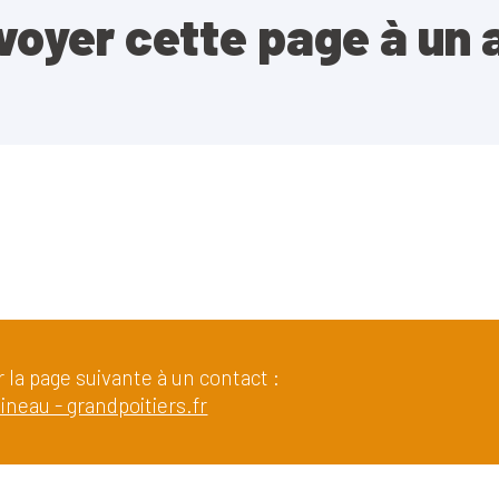
voyer cette page à un 
 la page suivante à un contact :
neau - grandpoitiers.fr