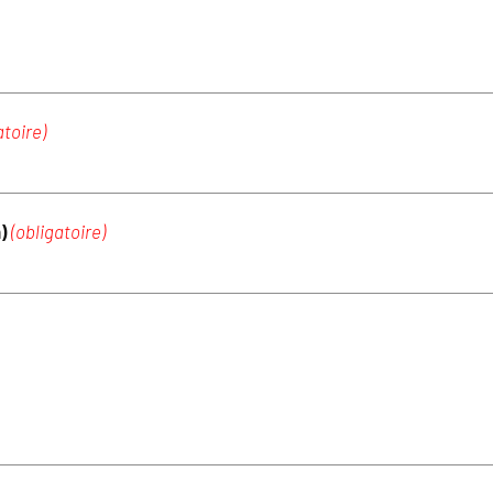
atoire)
m)
(obligatoire)