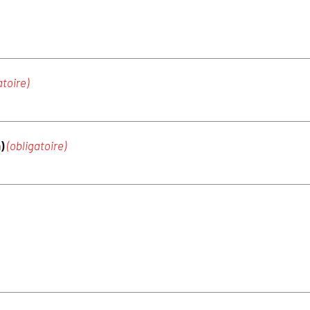
atoire)
m)
(obligatoire)