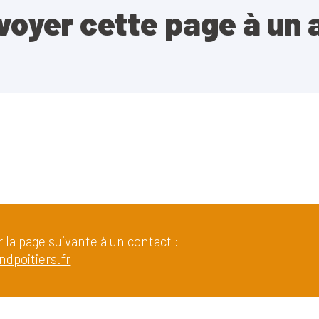
voyer cette page à un 
 la page suivante à un contact :
ndpoitiers.fr