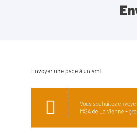
En
Envoyer une page à un ami
Vous souhaitez envoyer
MSA de La Vienne - gra