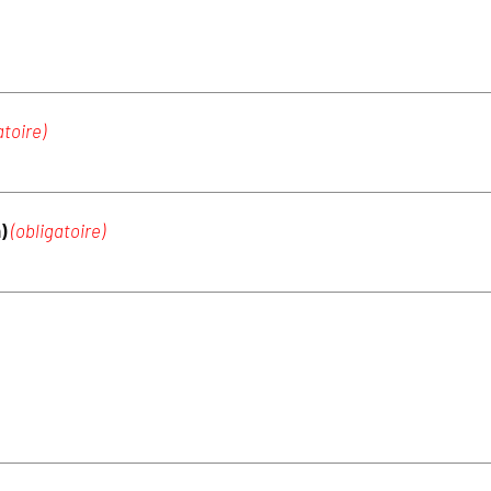
atoire)
m)
(obligatoire)