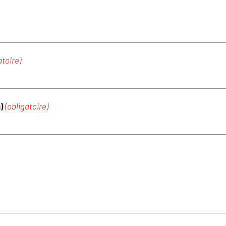
atoire)
m)
(obligatoire)