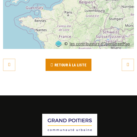
©
les contributeurs d’OpenStreetMap
RETOUR À LA LISTE