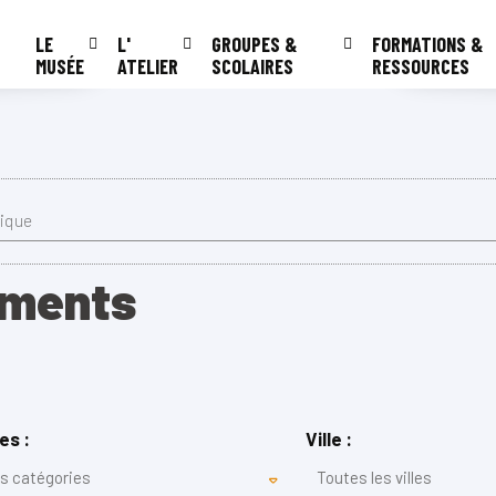
LE
L'
GROUPES &
FORMATIONS &
MUSÉE
ATELIER
SCOLAIRES
RESSOURCES
rique
ements
es :
Ville :
es catégories
Toutes les villes