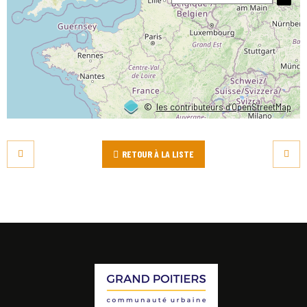
©
les contributeurs d’OpenStreetMap
RETOUR À LA LISTE