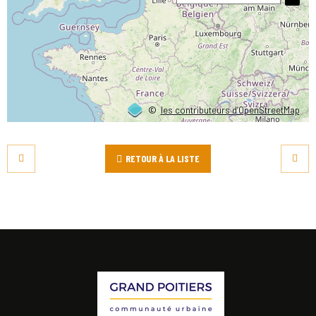
©
les contributeurs d’OpenStreetMap
RETOUR À LA LISTE