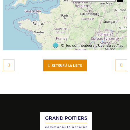
©
les contributeurs d’OpenStreetMap
RETOUR À LA LISTE