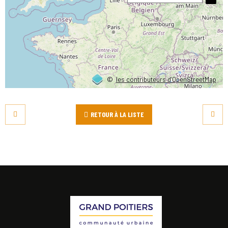
©
les contributeurs d’OpenStreetMap
RETOUR À LA LISTE