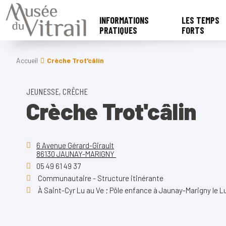
INFORMATIONS
LES TEMPS
PRATIQUES
FORTS
Accueil
Crèche Trot'câlin
JEUNESSE, CRÊCHE
Crèche Trot'câlin
6 Avenue Gérard-Girault
86130 JAUNAY-MARIGNY
05 49 61 49 37
Communautaire - Structure itinérante
À Saint-Cyr Lu au Ve ; Pôle enfance à Jaunay-Marigny le L