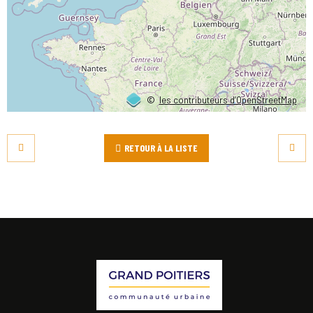
©
les contributeurs d’OpenStreetMap
RETOUR À LA LISTE