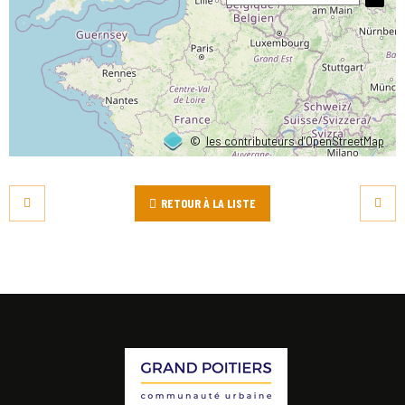
©
les contributeurs d’OpenStreetMap
RETOUR À LA LISTE