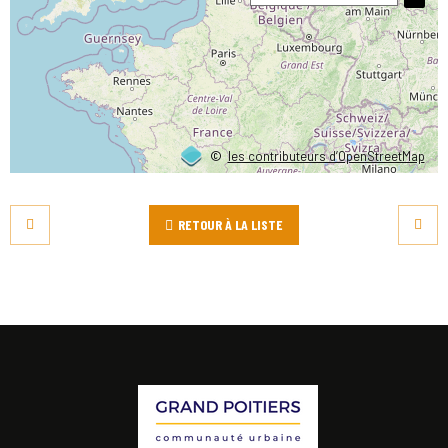
©
les contributeurs d’OpenStreetMap
RETOUR À LA LISTE