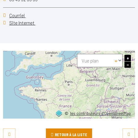
Courriel
Site Internet
+
−
©
les contributeurs d’OpenStreetMap
RETOUR À LA LISTE