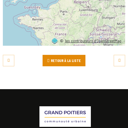
©
les contributeurs d’OpenStreetMap
RETOUR À LA LISTE