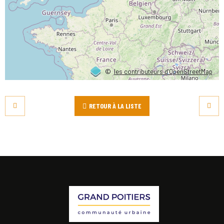
©
les contributeurs d’OpenStreetMap
RETOUR À LA LISTE