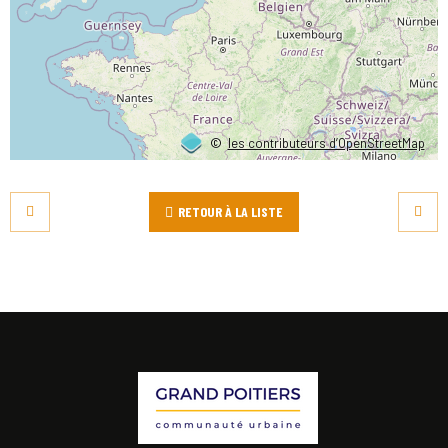
©
les contributeurs d’OpenStreetMap
RETOUR À LA LISTE