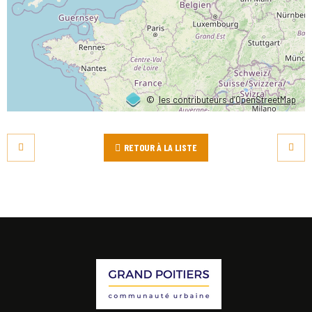
©
les contributeurs d’OpenStreetMap
RETOUR À LA LISTE