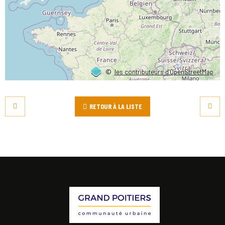
©
les contributeurs d’OpenStreetMap
RETOUR À LA LISTE