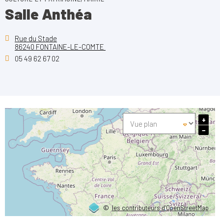
Salle Anthéa
Rue du Stade
86240 FONTAINE-LE-COMTE
05 49 62 67 02
+
−
©
les contributeurs d’OpenStreetMap