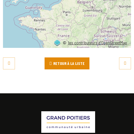
©
les contributeurs d’OpenStreetMap
RETOUR À LA LISTE