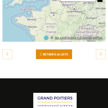
©
les contributeurs d’OpenStreetMap
RETOUR À LA LISTE