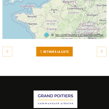
©
les contributeurs d’OpenStreetMap
RETOUR À LA LISTE