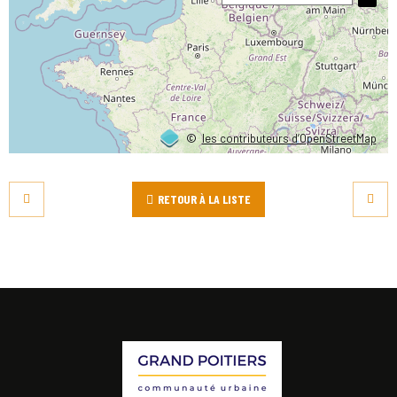
©
les contributeurs d’OpenStreetMap
RETOUR À LA LISTE