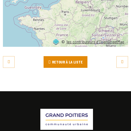
©
les contributeurs d’OpenStreetMap
RETOUR À LA LISTE