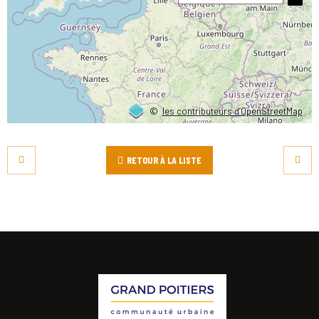
©
les contributeurs d’OpenStreetMap
RETOUR À LA LISTE