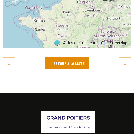
©
les contributeurs d’OpenStreetMap
RETOUR À LA LISTE