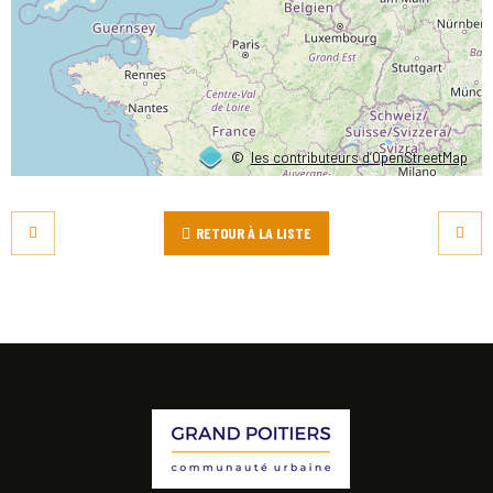
©
les contributeurs d’OpenStreetMap
RETOUR À LA LISTE