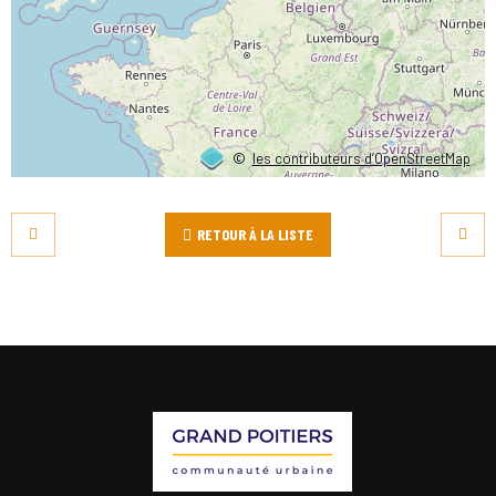
©
les contributeurs d’OpenStreetMap
RETOUR À LA LISTE