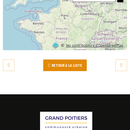
©
les contributeurs d’OpenStreetMap
RETOUR À LA LISTE