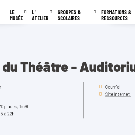
LE
L'
GROUPES &
FORMATIONS &
MUSÉE
ATELIER
SCOLAIRES
RESSOURCES
 du Théâtre - Auditor
n
Courriel
Site Internet
20 places, 1m90
15 à 22h