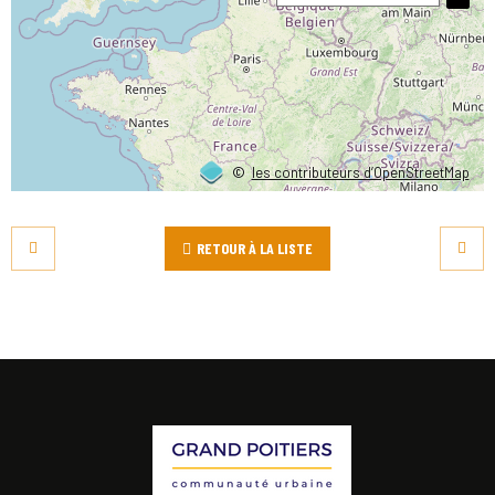
©
les contributeurs d’OpenStreetMap
RETOUR À LA LISTE