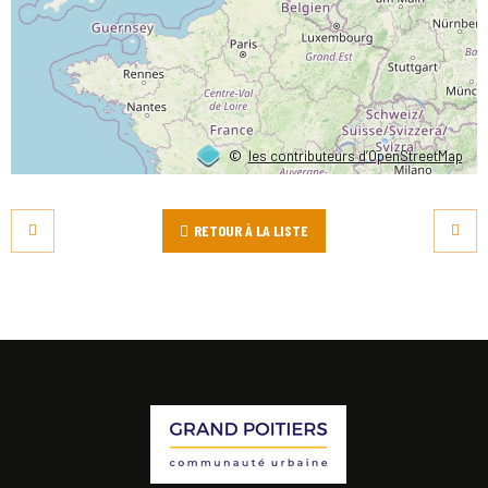
©
les contributeurs d’OpenStreetMap
RETOUR À LA LISTE